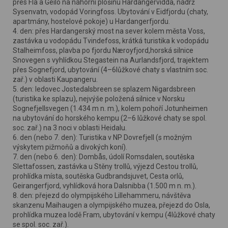
přes Flå a Geilo na náhorní plošinu Hardangervidda, nádrž
Sysenvatn, vodopád Voringfoss. Ubytování v Eidfjordu (chaty,
apartmány, hostelové pokoje) u Hardangerfjordu.
4. den: přes Hardangerský most na sever kolem města Voss,
zastávka u vodopádu Tvindefoss, krátká turistika k vodopádu
Stalheimfoss, plavba po fjordu Næroyfjord,horská silnice
Snovegen s vyhlídkou Stegastein na Aurlandsfjord, trajektem
přes Sognefjord, ubytování (4–6lůžkové chaty s vlastním soc.
zař.) v oblasti Kaupangeru.
5. den: ledovec Jostedalsbreen se splazem Nigardsbreen
(turistika ke splazu), nejvýše položená silnice v Norsku
Sognefjellsvegen (1.434 m n. m.), kolem pohoří Jotunheimen
na ubytování do horského kempu (2–6 lůžkové chaty se spol.
soc. zař.) na 3 noci v oblasti Heidalu.
6. den (nebo 7. den): Turistika v NP Dovrefjell (s možným
výskytem pižmoňů a divokých koní).
7. den (nebo 6. den): Dombås, údolí Romsdalen, soutěska
Slettafossen, zastávka u Stěny trollů, výjezd Cestou trollů,
prohlídka místa, soutěska Gudbrandsjuvet, Cesta orlů,
Geirangerfjord, vyhlídková hora Dalsnibba (1.500 m n. m.).
8. den: přejezd do olympijského Lillehammeru, návštěva
skanzenu Maihaugen a olympijského muzea, přejezd do Osla,
prohlídka muzea lodě Fram, ubytování v kempu (4lůžkové chaty
se spol. soc. zař.).