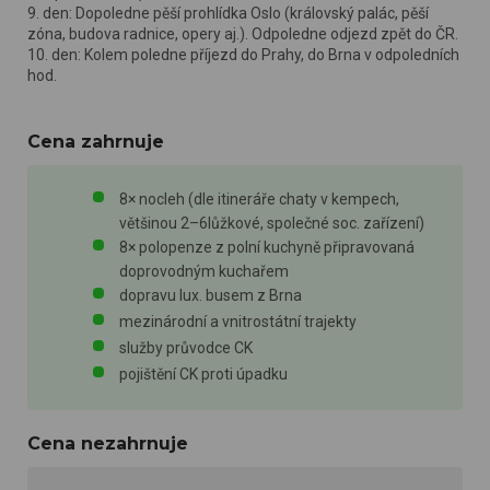
9. den: Dopoledne pěší prohlídka Oslo (královský palác, pěší
zóna, budova radnice, opery aj.). Odpoledne odjezd zpět do ČR.
10. den: Kolem poledne příjezd do Prahy, do Brna v odpoledních
hod.
Cena zahrnuje
8× nocleh (dle itineráře chaty v kempech,
většinou 2–6lůžkové, společné soc. zařízení)
8× polopenze z polní kuchyně připravovaná
doprovodným kuchařem
dopravu lux. busem z Brna
mezinárodní a vnitrostátní trajekty
služby průvodce CK
pojištění CK proti úpadku
Cena nezahrnuje