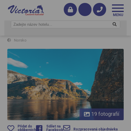
Norské fjordy, hory, vodopády a ledovce
Norsko
Norské fjordy, hory, vodopády a ledovce - Nærøyfjord
19 fotografií
Přidat do
Sdílet na
Rozpracovaná objednávka
oblíbených
Facebook