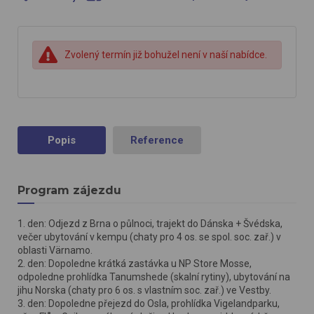
Zvolený termín již bohužel není v naší nabídce.
Popis
Reference
Program zájezdu
1. den: Odjezd z Brna o půlnoci, trajekt do Dánska + Švédska,
večer ubytování v kempu (chaty pro 4 os. se spol. soc. zař.) v
oblasti Värnamo.
2. den: Dopoledne krátká zastávka u NP Store Mosse,
odpoledne prohlídka Tanumshede (skalní rytiny), ubytování na
jihu Norska (chaty pro 6 os. s vlastním soc. zař.) ve Vestby.
3. den: Dopoledne přejezd do Osla, prohlídka Vigelandparku,