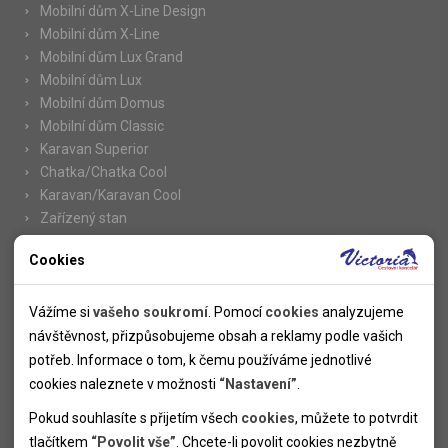
Mobilní dům X-Line Design
Mobilní dům X-Line
Mobilní dům Lux Grand
Mobilní dům Lux
Mobilní dům Domus
Mobilní dům Classic
Karavan Superior
Chatka/Chatka Cool
Karavan/Karavan Cool
Zařízený stan
Cookies
Nutné cookies
Informace
Nutné cookies pomáhají, aby byla webová stránka použitelná
Vážíme si
vašeho soukromí
. Pomocí
cookies
analyzujeme
Novinky
tak, že umožní základní funkce jako navigace stránky a
návštěvnost, přizpůsobujeme obsah a reklamy podle vašich
Kolektivy
přístup k zabezpečeným sekcím webové stránky. Webová
potřeb. Informace o tom, k čemu používáme jednotlivé
SUPER FIRST MINUTE
stránka nemůže správně fungovat bez těchto cookies.
cookies naleznete v možnosti
“Nastavení”
.
Naše atraktivní slevy
Pokud souhlasíte s přijetím všech
cookies
, můžete to potvrdit
Informace k letním pobytům
Analytické cookies
tlačítkem
“Povolit vše”
. Chcete-li povolit cookies nezbytně
Informace o letecké dopravě