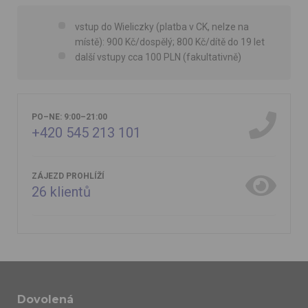
vstup do Wieliczky (platba v CK, nelze na
místě): 900 Kč/dospělý; 800 Kč/dítě do 19 let
další vstupy cca 100 PLN (fakultativně)
PO–NE: 9:00–21:00
+420 545 213 101
ZÁJEZD PROHLÍŽÍ
26
klientů
Dovolená