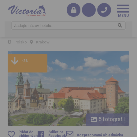
Krakow, Wieliczka a Kaziměř
Polsko
Krakow
Krakow, Wieliczka a Kaziměř
-3%
5 fotografií
Přidat do
Sdílet na
Rozpracovaná objednávka
oblíbených
Facebook