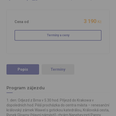
3 190
Cena od
Kč
Termíny a ceny
Popis
Termíny
Program zájezdu
1. den: Odjezd z Brna v 5.30 hod. Příjezd do Krakowa v
dopoledních hod. Pěší procházka do centra města – renesanční
královský zámek Wawel s gotickou katedrálou, Královská cesta,
Rynek Glowny (hlavní náměstí), chrám Nanebevzetí Panny