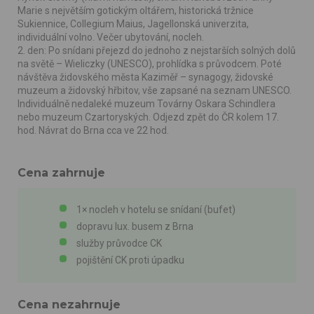
Marie s největším gotickým oltářem, historická tržnice
Sukiennice, Collegium Maius, Jagellonská univerzita,
individuální volno. Večer ubytování, nocleh.
2. den: Po snídani přejezd do jednoho z nejstarších solných dolů
na světě – Wieliczky (UNESCO), prohlídka s průvodcem. Poté
návštěva židovského města Kaziměř – synagogy, židovské
muzeum a židovský hřbitov, vše zapsané na seznam UNESCO.
Individuálně nedaleké muzeum Továrny Oskara Schindlera
nebo muzeum Czartoryských. Odjezd zpět do ČR kolem 17.
hod. Návrat do Brna cca ve 22 hod.
Cena zahrnuje
1× nocleh v hotelu se snídaní (bufet)
dopravu lux. busem z Brna
služby průvodce CK
pojištění CK proti úpadku
Cena nezahrnuje