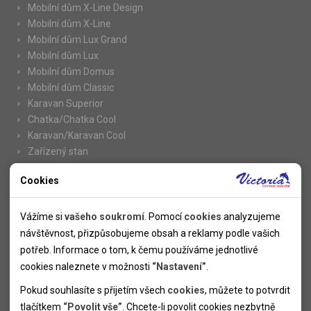
Mobilní dům X-Line Design
Mobilní dům X-Line
Mobilní dům Lux Grand
Mobilní dům Lux
Mobilní dům Domus
Mobilní dům Classic
Karavan Superior
Chatka/Chatka Cool
Karavan/Karavan Cool
Zařízený stan
Cookies
Nutné cookies
Informace
Nutné cookies pomáhají, aby byla webová stránka použitelná
Vážíme si
vašeho soukromí
. Pomocí
cookies
analyzujeme
Novinky
tak, že umožní základní funkce jako navigace stránky a
návštěvnost, přizpůsobujeme obsah a reklamy podle vašich
Kolektivy
přístup k zabezpečeným sekcím webové stránky. Webová
potřeb. Informace o tom, k čemu používáme jednotlivé
SUPER FIRST MINUTE
stránka nemůže správně fungovat bez těchto cookies.
cookies naleznete v možnosti
“Nastavení”
.
Naše atraktivní slevy
Pokud souhlasíte s přijetím všech
cookies
, můžete to potvrdit
Informace k letním pobytům
Analytické cookies
tlačítkem
“Povolit vše”
. Chcete-li povolit cookies nezbytně
Informace o letecké dopravě