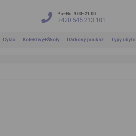
Po–Ne: 9:00–21:00
+420 545 213 101
Cyklo
Kolektivy+Školy
Dárkový poukaz
Typy ubyt