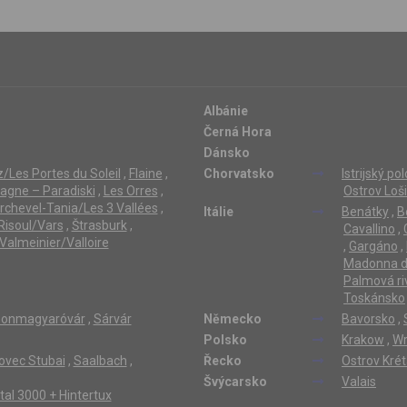
Albánie
Černá Hora
Dánsko
/Les Portes du Soleil
,
Flaine
,
Chorvatsko
Istrijský po
lagne – Paradiski
,
Les Orres
,
Ostrov Loši
rchevel-Tania/Les 3 Vallées
,
Itálie
Benátky
,
B
Risoul/Vars
,
Štrasburk
,
Cavallino
,
Valmeinier/Valloire
,
Gargáno
,
Madonna di
Palmová ri
Toskánsko
onmagyaróvár
,
Sárvár
Německo
Bavorsko
,
Polsko
Krakow
,
Wr
ovec Stubai
,
Saalbach
,
Řecko
Ostrov Kré
Švýcarsko
Valais
ertal 3000 + Hintertux