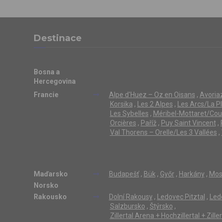
Destinace
Bosna a
Hercegovina
Francie
Alpe d'Huez – Oz en Oisans
,
Avoriaz
Korsika
,
Les 2 Alpes
,
Les Arcs/La P
Les Sybelles
,
Méribel-Mottaret/Cou
Orcières
,
Paříž
,
Puy Saint Vincent
,
Val Thorens – Orelle/Les 3 Vallées
,
Maďarsko
Budapešť
,
Bük
,
Győr
,
Harkány
,
Mos
Norsko
Rakousko
Dolní Rakousy
,
Ledovec Pitztal
,
Led
Salzbursko
,
Štýrsko
,
Zillertal Arena + Hochzillertal + Zill