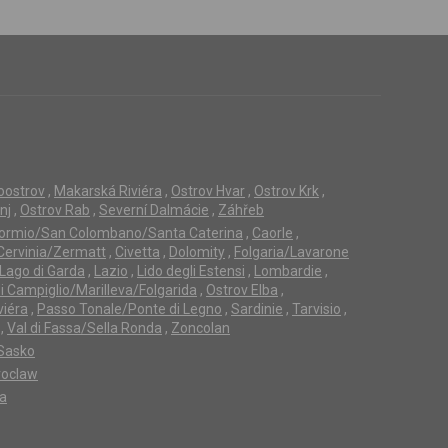
loostrov
,
Makarská Riviéra
,
Ostrov Hvar
,
Ostrov Krk
,
nj
,
Ostrov Rab
,
Severní Dalmácie
,
Záhřeb
ormio/San Colombano/Santa Caterina
,
Caorle
,
Cervinia/Zermatt
,
Civetta
,
Dolomity
,
Folgaria/Lavarone
Lago di Garda
,
Lazio
,
Lido degli Estensi
,
Lombardie
,
 Campiglio/Marilleva/Folgarida
,
Ostrov Elba
,
viéra
,
Passo Tonale/Ponte di Legno
,
Sardinie
,
Tarvisio
,
,
Val di Fassa/Sella Ronda
,
Zoncolan
Sasko
oclaw
ta