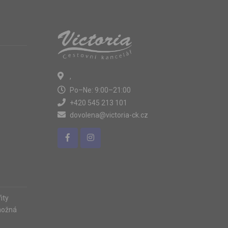
,
Po–Ne: 9:00–21:00
+420 545 213 101
dovolena@victoria-ck.cz
ity
možná