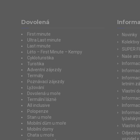
Dovolená
Inform
First minute
Novinky
Ultra Last minute
Kolektivy
Last minute
SUPER F
Léto – First Minute – Kempy
Naše atra
Cykloturistika
Informac
Turistika
Adventní zájezdy
Informac
Termály
Informac
Poznávací zájezdy
letním z
Lyžování
Vlastní 
Dovolená u moře
Informac
Termální lázně
All inclusive
Informac
Polopenze
Informac
Stan u moře
lyžařský
Mobilní dům u moře
Vlastní 
Mobilní domy
Odjezdov
Chata u moře
vozidel v