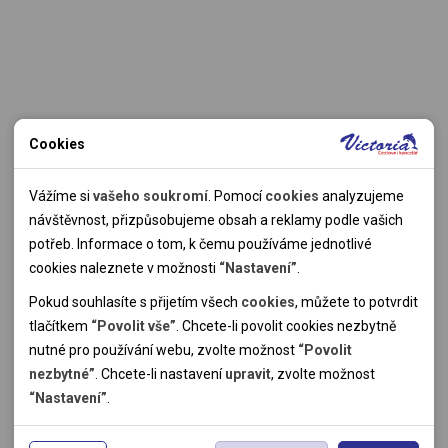
Cookies
Nutné cookies
Nutné cookies pomáhají, aby byla webová stránka použitelná
Vážíme si
vašeho soukromí
. Pomocí
cookies
analyzujeme
tak, že umožní základní funkce jako navigace stránky a
návštěvnost, přizpůsobujeme obsah a reklamy podle vašich
přístup k zabezpečeným sekcím webové stránky. Webová
potřeb. Informace o tom, k čemu používáme jednotlivé
stránka nemůže správně fungovat bez těchto cookies.
cookies naleznete v možnosti
“Nastavení”
.
Pokud souhlasíte s přijetím všech
cookies
, můžete to potvrdit
Analytické cookies
tlačítkem
“Povolit vše”
. Chcete-li povolit cookies nezbytně
nutné pro používání webu, zvolte možnost
“Povolit
Pomocí analytických cookies můžeme měřit návštěvnost
nezbytné”
. Chcete-li nastavení
upravit
, zvolte možnost
našeho webu, zdroje návštěv, výkon reklam a také jejich
Personální cookies
“Nastavení”
.
dosah. Takto získaná data zpracováváme anonymně bez
Personalizační soubory cookies nám umožňují přizpůsobit
vazby na konkrétního uživatele našeho webu. Bez vašeho
prohlížení webu dle vašich zájmů a preferencí. Bez souhlasu
Reklamní cookies
souhlasu s používáním analytických cookies, ztrácíme