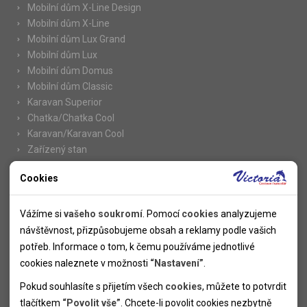
Mobilní dům X-Line Design
Mobilní dům X-Line
Mobilní dům Lux Grand
Mobilní dům Lux
Mobilní dům Domus
Mobilní dům Classic
Karavan Superior
Chatka/Chatka Cool
Karavan/Karavan Cool
Zařízený stan
Cookies
Nutné cookies
Informace
Nutné cookies pomáhají, aby byla webová stránka použitelná
Vážíme si
vašeho soukromí
. Pomocí
cookies
analyzujeme
Novinky
tak, že umožní základní funkce jako navigace stránky a
návštěvnost, přizpůsobujeme obsah a reklamy podle vašich
Kolektivy
přístup k zabezpečeným sekcím webové stránky. Webová
potřeb. Informace o tom, k čemu používáme jednotlivé
SUPER FIRST MINUTE
stránka nemůže správně fungovat bez těchto cookies.
cookies naleznete v možnosti
“Nastavení”
.
Naše atraktivní slevy
Pokud souhlasíte s přijetím všech
cookies
, můžete to potvrdit
Informace k letním pobytům
Analytické cookies
tlačítkem
“Povolit vše”
. Chcete-li povolit cookies nezbytně
Informace o letecké dopravě