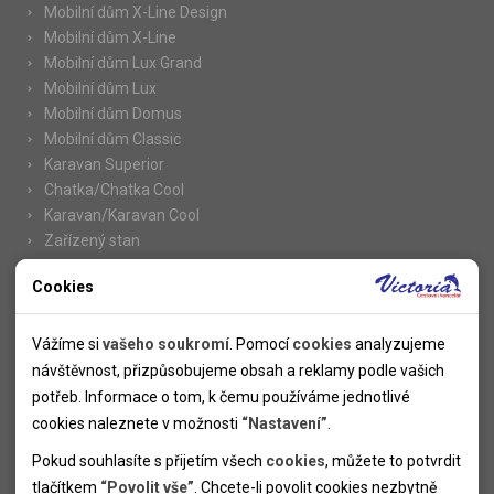
Mobilní dům X-Line Design
Mobilní dům X-Line
Mobilní dům Lux Grand
Mobilní dům Lux
Mobilní dům Domus
Mobilní dům Classic
Karavan Superior
Chatka/Chatka Cool
Karavan/Karavan Cool
Zařízený stan
Cookies
Nutné cookies
Informace
Nutné cookies pomáhají, aby byla webová stránka použitelná
Vážíme si
vašeho soukromí
. Pomocí
cookies
analyzujeme
Novinky
tak, že umožní základní funkce jako navigace stránky a
návštěvnost, přizpůsobujeme obsah a reklamy podle vašich
Kolektivy
přístup k zabezpečeným sekcím webové stránky. Webová
potřeb. Informace o tom, k čemu používáme jednotlivé
SUPER FIRST MINUTE
stránka nemůže správně fungovat bez těchto cookies.
cookies naleznete v možnosti
“Nastavení”
.
Naše atraktivní slevy
Pokud souhlasíte s přijetím všech
cookies
, můžete to potvrdit
Informace k letním pobytům
Analytické cookies
tlačítkem
“Povolit vše”
. Chcete-li povolit cookies nezbytně
Informace o letecké dopravě