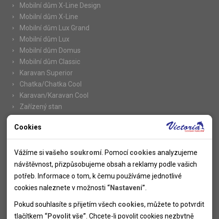
Mobilní dům X-Line Design
Mobilní dům X-Line
Mobilní dům Lux Grand
Mobilní dům Lux
Mobilní dům Domus
Mobilní dům Classic
Karavan Superior
Chatka/Chatka Cool
Karavan/Karavan Cool
Zařízený stan
Cookies
Nutné cookies
Informace
Nutné cookies pomáhají, aby byla webová stránka použitelná
Vážíme si
vašeho soukromí
. Pomocí
cookies
analyzujeme
Novinky
tak, že umožní základní funkce jako navigace stránky a
návštěvnost, přizpůsobujeme obsah a reklamy podle vašich
Kolektivy
přístup k zabezpečeným sekcím webové stránky. Webová
potřeb. Informace o tom, k čemu používáme jednotlivé
SUPER FIRST MINUTE
stránka nemůže správně fungovat bez těchto cookies.
cookies naleznete v možnosti
“Nastavení”
.
Naše atraktivní slevy
Pokud souhlasíte s přijetím všech
cookies
, můžete to potvrdit
Informace k letním pobytům
Analytické cookies
tlačítkem
“Povolit vše”
. Chcete-li povolit cookies nezbytně
Informace o letecké dopravě