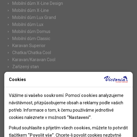
Mobilní dům X-Line Design
Mobilní dům X-Line
Mobilní dům Lux Grand
Mobilní dům Lux
Mobilní dům Domus
Mobilní dům Classic
Karavan Superior
Chatka/Chatka Cool
Karavan/Karavan Cool
Zařízený stan
Cookies
Nutné cookies
Informace
Nutné cookies pomáhají, aby byla webová stránka použitelná
Vážíme si
vašeho soukromí
. Pomocí
cookies
analyzujeme
Novinky
tak, že umožní základní funkce jako navigace stránky a
návštěvnost, přizpůsobujeme obsah a reklamy podle vašich
Kolektivy
přístup k zabezpečeným sekcím webové stránky. Webová
potřeb. Informace o tom, k čemu používáme jednotlivé
SUPER FIRST MINUTE
stránka nemůže správně fungovat bez těchto cookies.
cookies naleznete v možnosti
“Nastavení”
.
Naše atraktivní slevy
Pokud souhlasíte s přijetím všech
cookies
, můžete to potvrdit
Informace k letním pobytům
Analytické cookies
tlačítkem
“Povolit vše”
. Chcete-li povolit cookies nezbytně
Informace o letecké dopravě