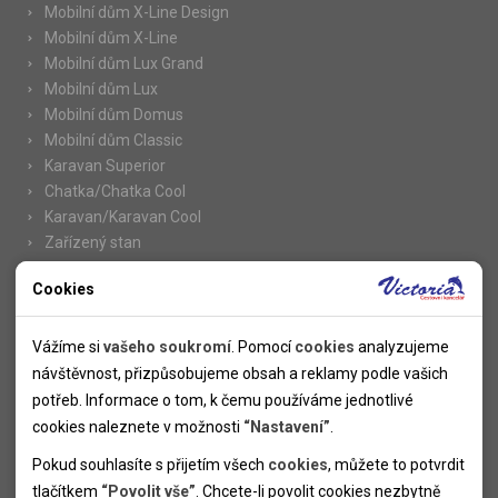
Mobilní dům X-Line Design
Mobilní dům X-Line
Mobilní dům Lux Grand
Mobilní dům Lux
Mobilní dům Domus
Mobilní dům Classic
Karavan Superior
Chatka/Chatka Cool
Karavan/Karavan Cool
Zařízený stan
Cookies
Nutné cookies
Informace
Nutné cookies pomáhají, aby byla webová stránka použitelná
Vážíme si
vašeho soukromí
. Pomocí
cookies
analyzujeme
Novinky
tak, že umožní základní funkce jako navigace stránky a
návštěvnost, přizpůsobujeme obsah a reklamy podle vašich
Kolektivy
přístup k zabezpečeným sekcím webové stránky. Webová
potřeb. Informace o tom, k čemu používáme jednotlivé
SUPER FIRST MINUTE
stránka nemůže správně fungovat bez těchto cookies.
cookies naleznete v možnosti
“Nastavení”
.
Naše atraktivní slevy
Pokud souhlasíte s přijetím všech
cookies
, můžete to potvrdit
Informace k letním pobytům
Analytické cookies
tlačítkem
“Povolit vše”
. Chcete-li povolit cookies nezbytně
Informace o letecké dopravě