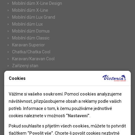
Mobilní dům X-Line Design
Mobilní dům X-Line
Mobilní dům Lux Grand
Mobilní dům Lux
Mobilní dům Domus
Mobilní dům Classic
Karavan Superior
Chatka/Chatka Cool
Karavan/Karavan Cool
Zařízený stan
Cookies
Nutné cookies
Informace
Nutné cookies pomáhají, aby byla webová stránka použitelná
Vážíme si
vašeho soukromí
. Pomocí
cookies
analyzujeme
Novinky
tak, že umožní základní funkce jako navigace stránky a
návštěvnost, přizpůsobujeme obsah a reklamy podle vašich
Kolektivy
přístup k zabezpečeným sekcím webové stránky. Webová
potřeb. Informace o tom, k čemu používáme jednotlivé
SUPER FIRST MINUTE
stránka nemůže správně fungovat bez těchto cookies.
cookies naleznete v možnosti
“Nastavení”
.
Naše atraktivní slevy
Pokud souhlasíte s přijetím všech
cookies
, můžete to potvrdit
Informace k letním pobytům
Analytické cookies
tlačítkem
“Povolit vše”
. Chcete-li povolit cookies nezbytně
Informace o letecké dopravě