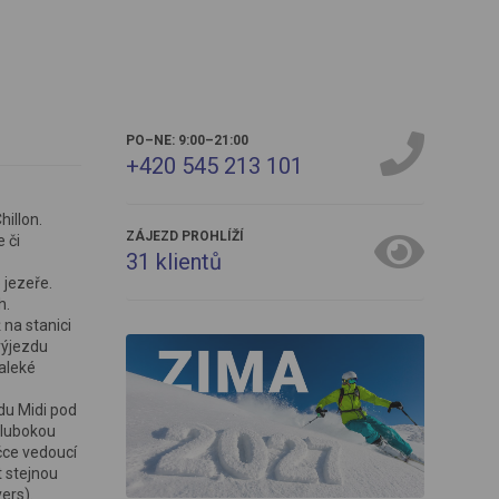
PO–NE: 9:00–21:00
+420 545 213 101
illon.
ZÁJEZD PROHLÍŽÍ
 či
31
klientů
 jezeře.
h.
 na stanici
výjezdu
aleké
 du Midi pod
hlubokou
čce vedoucí
t stejnou
ers).