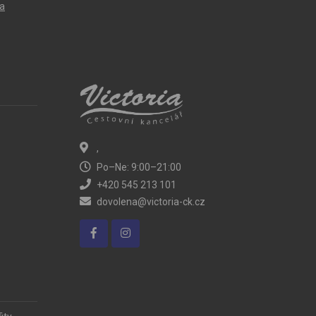
ta
,
Po–Ne: 9:00–21:00
+420 545 213 101
dovolena@victoria-ck.cz