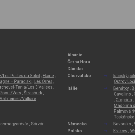
Albánie
Černá Hora
Dánsko
/Les Portes du Soleil
,
Flaine
,
Chorvatsko
Istrijský po
lagne – Paradiski
,
Les Orres
,
Ostrov Loši
rchevel-Tania/Les 3 Vallées
,
Itálie
Benátky
,
B
Risoul/Vars
,
Štrasburk
,
Cavallino
,
Valmeinier/Valloire
,
Gargáno
,
Madonna di
Palmová ri
Toskánsko
onmagyaróvár
,
Sárvár
Německo
Bavorsko
,
Polsko
Krakow
,
Wr