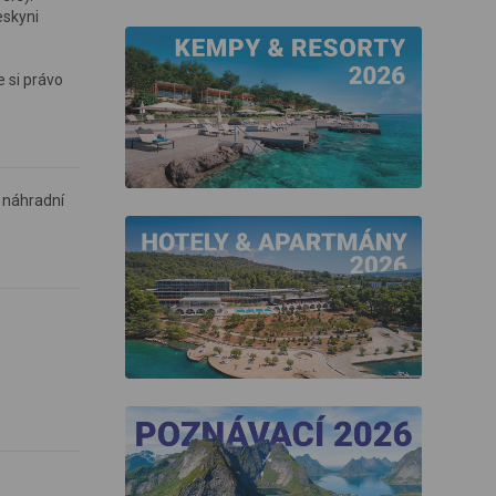
eskyni
e si právo
a náhradní