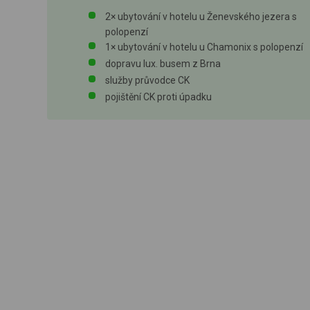
2× ubytování v hotelu u Ženevského jezera s
polopenzí
1× ubytování v hotelu u Chamonix s polopenzí
dopravu lux. busem z Brna
služby průvodce CK
pojištění CK proti úpadku