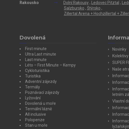
Rakousko
Dolní Rakousy
,
Ledovec Pitztal
,
Led
Salzbursko
,
Štýrsko
,
Zillertal Arena + Hochzillertal + Zill
Dovolená
Inform
First minute
Novinky
Ultra Last minute
Kolektivy
Last minute
SUPER F
Léto – First Minute – Kempy
Naše atra
Cykloturistika
Informac
Turistika
Adventní zájezdy
Informac
Termály
Informac
Poznávací zájezdy
letním z
Lyžování
Vlastní 
Dovolená u moře
Informac
Termální lázně
All inclusive
Informac
Polopenze
Informac
Stan u moře
lyžařský