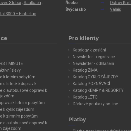
ovec Stubai
,
Saalbach
,
Řecko
Ostrov Kré
Švýcarsko
Valais
ertal 3000 + Hintertux
ace
Pro klienty
Katalogy k zaslání
Newsletter - registrace
IRST MINUTE
Newsletter - odhlášení
ktivní slevy
Katalog ZIMA
e k letním pobytům
Katalog CYKLOZÁJEZDY
e o letecké dopravě
Katalog POZNÁVACÍ
e o autobusové dopravě k
Katalog KEMPY & RESORTY
ájezdům
Katalog LÉTO
doprava k letním pobytům
Dárkové poukazy on-line
e k cyklozájezdům
e k zimním pobytům
Platby
e o autobusové dopravě k
m zájezdům