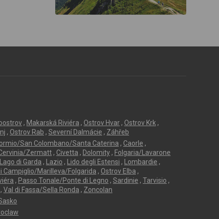
loostrov
,
Makarská Riviéra
,
Ostrov Hvar
,
Ostrov Krk
,
nj
,
Ostrov Rab
,
Severní Dalmácie
,
Záhřeb
ormio/San Colombano/Santa Caterina
,
Caorle
,
Cervinia/Zermatt
,
Civetta
,
Dolomity
,
Folgaria/Lavarone
Lago di Garda
,
Lazio
,
Lido degli Estensi
,
Lombardie
,
 Campiglio/Marilleva/Folgarida
,
Ostrov Elba
,
viéra
,
Passo Tonale/Ponte di Legno
,
Sardinie
,
Tarvisio
,
,
Val di Fassa/Sella Ronda
,
Zoncolan
Sasko
oclaw