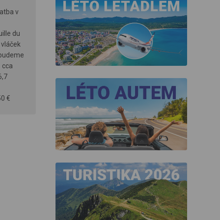
atba v
ille du
 vláček
é budeme
; cca
6,7
50 €