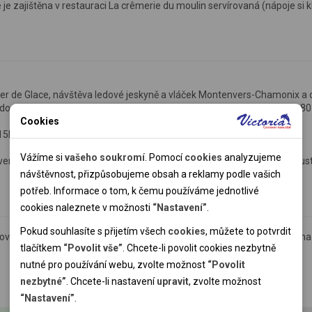
je zajištěna v restauraci La crêmerie du moulin servírovaná (nápoje si kl
 Mer de Glace, návštěva ledové jeskyně a vláček Montenvers-Chamonix a d
pělý; cca 94,3 €/děti 5-14 let a senioři 65-79 let; cca 56,7 €/senioři 80
Cookies
Nutné cookies
5let.
Nutné cookies pomáhají, aby byla webová stránka použitelná
Vážíme si
vašeho soukromí
. Pomocí
cookies
analyzujeme
tvení v podobě sýrů a uzenin - 15€/os (děti zdarma bez nároku na degust
tak, že umožní základní funkce jako navigace stránky a
návštěvnost, přizpůsobujeme obsah a reklamy podle vašich
přístup k zabezpečeným sekcím webové stránky. Webová
potřeb. Informace o tom, k čemu používáme jednotlivé
stránka nemůže správně fungovat bez těchto cookies.
cookies naleznete v možnosti
“Nastavení”
.
Pokud souhlasíte s přijetím všech
cookies
, můžete to potvrdit
 provozu lanovky. CK negarantuje dosažení vrcholu a vyhrazuje si právo n
Analytické cookies
tlačítkem
“Povolit vše”
. Chcete-li povolit cookies nezbytně
nutné pro používání webu, zvolte možnost
“Povolit
Pomocí analytických cookies můžeme měřit návštěvnost
nezbytné”
. Chcete-li nastavení
upravit
, zvolte možnost
našeho webu, zdroje návštěv, výkon reklam a také jejich
Personální cookies
Cena nezahrnuje
“Nastavení”
.
dosah. Takto získaná data zpracováváme anonymně bez
Personalizační soubory cookies nám umožňují přizpůsobit