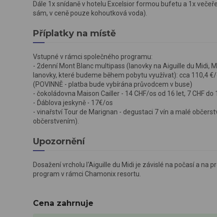
Dále 1x snídaně v hotelu Excelsior formou bufetu a 1x večeře 
sám, v ceně pouze kohoutková voda).
Příplatky na místě
Vstupné v rámci společného programu:
- 2denní Mont Blanc multipass (lanovky na Aiguille du Midi,
lanovky, které budeme během pobytu využívat): cca 110,4 €/dos
(POVINNĚ - platba bude vybírána průvodcem v buse)
- čokoládovna Maison Cailler - 14 CHF/os od 16 let, 7 CHF do 1
- Ďáblova jeskyně - 17€/os
- vinařství Tour de Marignan - degustaci 7 vín a malé občers
občerstvením).
Upozornění
Dosažení vrcholu l‘Aiguille du Midi je závislé na počasí a na
program v rámci Chamonix resortu.
Cena zahrnuje