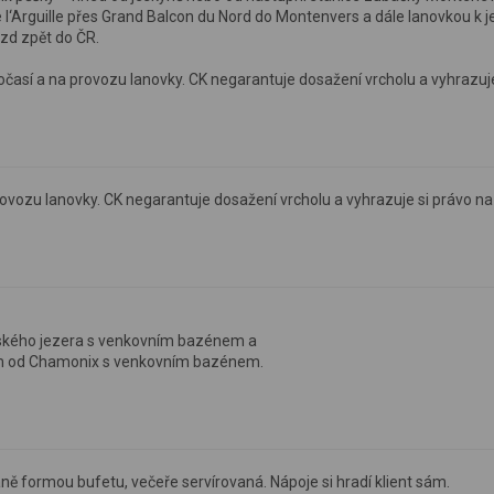
 l‘Arguille přes Grand Balcon du Nord do Montenvers a dále lanovkou k j
ezd zpět do ČR.
 počasí a na provozu lanovky. CK negarantuje dosažení vrcholu a vyhrazuj
 provozu lanovky. CK negarantuje dosažení vrcholu a vyhrazuje si právo n
evského jezera s venkovním bazénem a
5 km od Chamonix s venkovním bazénem.
aně formou bufetu, večeře servírovaná. Nápoje si hradí klient sám.