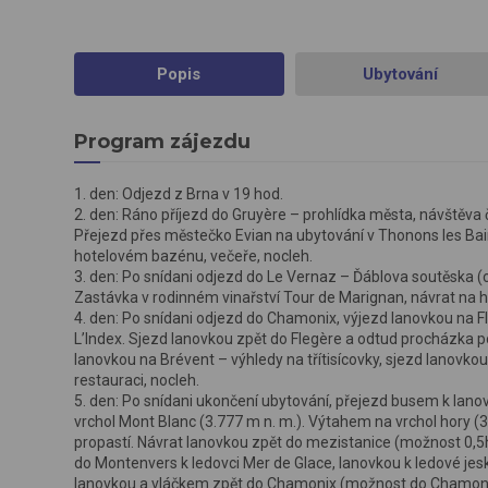
Popis
Ubytování
Program zájezdu
1. den: Odjezd z Brna v 19 hod.
2. den: Ráno příjezd do Gruyère – prohlídka města, návštěv
Přejezd přes městečko Evian na ubytování v Thonons les Bain
hotelovém bazénu, večeře, nocleh.
3. den: Po snídani odjezd do Le Vernaz – Ďáblova soutěska (c
Zastávka v rodinném vinařství Tour de Marignan, návrat na ho
4. den: Po snídani odjezd do Chamonix, výjezd lanovkou na Fl
L’Index. Sjezd lanovkou zpět do Flegère a odtud procházka p
lanovkou na Brévent – výhledy na třítisícovky, sjezd lanov
restauraci, nocleh.
5. den: Po snídani ukončení ubytování, přejezd busem k lanovc
vrchol Mont Blanc (3.777 m n. m.). Výtahem na vrchol hory (
propastí. Návrat lanovkou zpět do mezistanice (možnost 0,5
do Montenvers k ledovci Mer de Glace, lanovkou k ledové jesk
lanovkou a vláčkem zpět do Chamonix (možnost do Chamonix