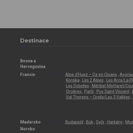
Destinace
Bosna a
Hercegovina
Francie
Alpe d'Huez – Oz en Oisans
,
Avoriaz
Korsika
,
Les 2 Alpes
,
Les Arcs/La P
Les Sybelles
,
Méribel-Mottaret/Cou
Orcières
,
Paříž
,
Puy Saint Vincent
,
Val Thorens – Orelle/Les 3 Vallées
,
Maďarsko
Budapešť
,
Bük
,
Győr
,
Harkány
,
Mos
Norsko