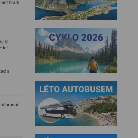
ient hradí
alší
+ let
aci s
a náhradní