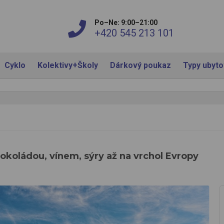
Po–Ne: 9:00–21:00
+420 545 213 101
Cyklo
Kolektivy+Školy
Dárkový poukaz
Typy ubyt
okoládou, vínem, sýry až na vrchol Evropy
y až na vrchol Evropy