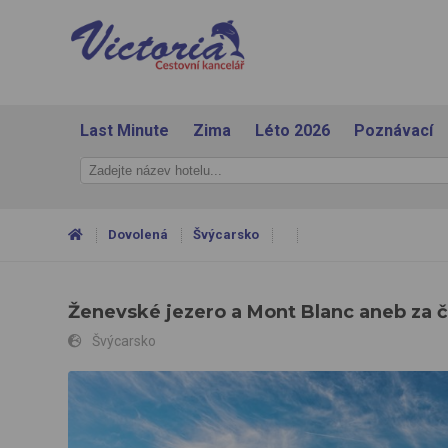
Last Minute
Zima
Léto 2026
Poznávací
Dovolená
Švýcarsko
Ženevské jezero a Mont Blanc aneb za č
Švýcarsko
Ženevské jezero a Mont Blanc aneb za čokoládou, vínem, sýr