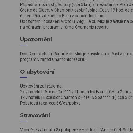
Případně možnost pěší túry (cca 6 km) z mezistanice Plan de
Grotte de Glace. V Chamonix osobní volno. Cca v 19 hod. odj
6. den: Příjezd zpět do Brna v dopoledních hod.
Upozornění: dosažení vrcholu l‘Aiguille du Midi je závislé na
na náhradní program v rámci Chamonix resortu.
Upozornění
Dosažení vrcholu l‘Aiguille du Midi je závislé na počasí a na
program v rámci Chamonix resortu.
O ubytování
Ubytování zajišťujeme:
2x v hotelu L´Arc en Ciel*** v Thonon les Bains (CH) u Žen
1x v hotelu l´Excelsior Chamonix Hotel & Spa**** (F) cca 
Pobytová taxa: cca 6€/os/pobyt
Stravování
V ceně je zahrnuta 2x polopenze v hotelu L´Arc en Ciel. Sníd