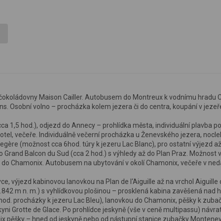
a čokoládovny Maison Cailler. Autobusem do Montreux k vodnímu hradu Ch
s. Osobní volno – procházka kolem jezera či do centra, koupání v jezeře
ca 1,5 hod.), odjezd do Annecy – prohlídka města, individuální plavba po
tel, večeře. Individuálně večerní procházka u Ženevského jezera, nocle
egère (možnost cca 6hod. túry k jezeru Lac Blanc), pro ostatní výjezd až
o Grand Balcon du Sud (cca 2 hod.) s výhledy až do Plan Praz. Možnost 
kou do Chamonix. Autobusem na ubytování v okolí Chamonix, večeře v ned
e, výjezd kabinovou lanovkou na Plan de l‘Aiguille až na vrchol Aiguille
3.842 m n. m.) s vyhlídkovou plošinou – prosklená kabina zavěšená nad 
hod. procházky k jezeru Lac Bleu), lanovkou do Chamonix, pěšky k zuba
yni Grotte de Glace. Po prohlídce jeskyně (vše v ceně multipassu) návra
 pěšky – hned od jeskyně nebo od nástupní stanice zubačky Montenev