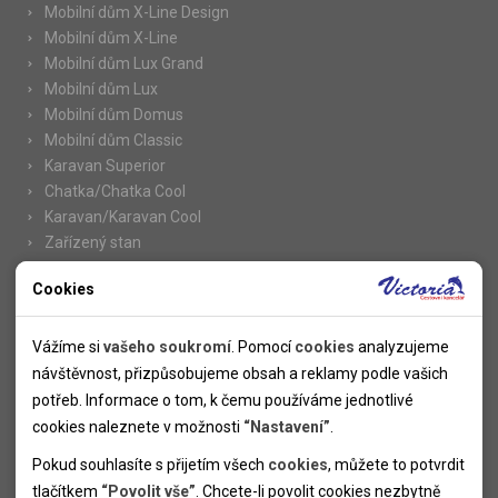
Mobilní dům X-Line Design
Mobilní dům X-Line
Mobilní dům Lux Grand
Mobilní dům Lux
Mobilní dům Domus
Mobilní dům Classic
Karavan Superior
Chatka/Chatka Cool
Karavan/Karavan Cool
Zařízený stan
Cookies
Nutné cookies
Informace
Nutné cookies pomáhají, aby byla webová stránka použitelná
Vážíme si
vašeho soukromí
. Pomocí
cookies
analyzujeme
Novinky
tak, že umožní základní funkce jako navigace stránky a
návštěvnost, přizpůsobujeme obsah a reklamy podle vašich
Kolektivy
přístup k zabezpečeným sekcím webové stránky. Webová
potřeb. Informace o tom, k čemu používáme jednotlivé
SUPER FIRST MINUTE
stránka nemůže správně fungovat bez těchto cookies.
cookies naleznete v možnosti
“Nastavení”
.
Naše atraktivní slevy
Pokud souhlasíte s přijetím všech
cookies
, můžete to potvrdit
Informace k letním pobytům
Analytické cookies
tlačítkem
“Povolit vše”
. Chcete-li povolit cookies nezbytně
Informace o letecké dopravě