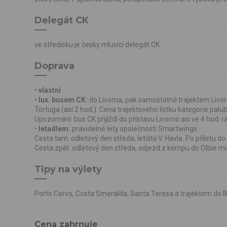
Delegát CK
ve středisku je česky mluvící delegát CK.
Doprava
•
vlastní
•
lux. busem CK:
do Livorna, pak samostatně trajektem Livorn
Tortuga (asi 2 hod.). Cena trajektového lístku kategorie palu
Upozornění: bus CK přijíždí do přístavu Livorno asi ve 4 hod. rá
•
letadlem:
pravidelné lety společnosti Smartwings.
Cesta tam: odletový
den středa, letiště V. Havla. Po příletu
do 
Cesta zpět: odletový den středa, odjezd z kempu do Olbie mik
Tipy na výlety
Porto Cervo, Costa Smeralda, Santa Teresa a trajektem do B
Cena zahrnuje