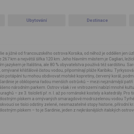
Ubytování
Destinace
lie a jižně od francouzského ostrova Korsika, od něhož je oddělen jen ú
 267 km a největší šířka 120 km. Jeho hlavním městem je Cagliari, ležící
ním jazykem je Italština, ale 80 % obyvatelstva používá též sardštinu. Sard
omývané křišťálově čistou vodou, připomínají pláže Karibiku. Tyrkysov
ci potápění tu mohou obdivovat mořské kopretiny, červený korál, pod
Sardinie je obklopena řadou menších ostrůvků – mezi nejznámější patří 
hlášeno národním parkem. Ostrov však i ve vnitrozemí nabízí mnohé kultu
hů – ze 3. tisíciletí př. n. l. až po románské kostely a katedrály. Pro ti
ch bělostným pískem a omývaných smaragdově modrozelenou vodou Tyrh
kvoucí se tisíci odstíny zelené, nesmazatelné stopy historie, přírodní kr
ostným pískem – to je Sardinie, jeden z nejkrásnějších italských ostro