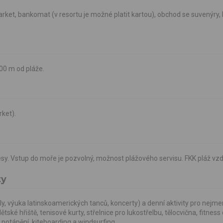
arket, bankomat (v resortu je možné platit kartou), obchod se suvenýry,
200 m od pláže.
rket).
sy. Vstup do moře je pozvolný, možnost plážového servisu. FKK pláž vz
ty
, výuka latinskoamerických tanců, koncerty) a denní aktivity pro nejme
ké hřiště, tenisové kurty, střelnice pro lukostřelbu, tělocvična, fitness
 potápění, kiteboarding a windsurfing.