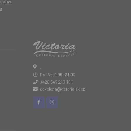
oclaw
ta
,
Po–Ne: 9:00–21:00
+420 545 213 101
dovolena@victoria-ck.cz