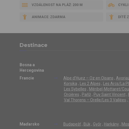
VZDÁLENOST NA PLÁŽ: 200 M
CYKLI
ANIMACE: ZDARMA
DÍTĚ 
Destinace
Bosna a
Hercegovina
Francie
Alpe d'Huez – Oz en Oisans
,
Avoriaz
Korsika
,
Les 2 Alpes
,
Les Arcs/La P
Les Sybelles
,
Méribel-Mottaret/Cou
Orcières
,
Paříž
,
Puy Saint Vincent
,
Val Thorens – Orelle/Les 3 Vallées
,
Maďarsko
Budapešť
,
Bük
,
Győr
,
Harkány
,
Mos