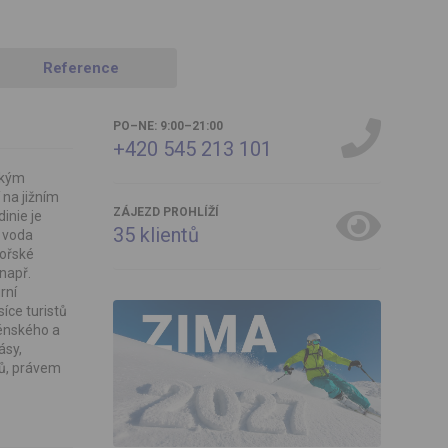
Reference
PO–NE: 9:00–21:00
+420 545 213 101
zkým
 na jižním
ZÁJEZD PROHLÍŽÍ
inie je
35
klientů
á voda
mořské
např.
rní
síce turistů
énského a
ásy,
vů, právem