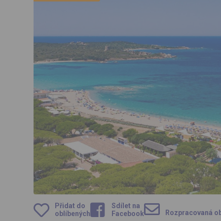
Přidat do
Sdílet na
Rozpracovaná o
oblíbených
Facebook