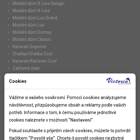
Mobilní dům X-Line Design
Mobilní dům X-Line
Mobilní dům Lux Grand
Mobilní dům Lux
Mobilní dům Domus
Mobilní dům Classic
Karavan Superior
Chatka/Chatka Cool
Karavan/Karavan Cool
Zařízený stan
Cookies
Nutné cookies
Informace
Nutné cookies pomáhají, aby byla webová stránka použitelná
Vážíme si
vašeho soukromí
. Pomocí
cookies
analyzujeme
Novinky
tak, že umožní základní funkce jako navigace stránky a
návštěvnost, přizpůsobujeme obsah a reklamy podle vašich
Kolektivy
přístup k zabezpečeným sekcím webové stránky. Webová
potřeb. Informace o tom, k čemu používáme jednotlivé
SUPER FIRST MINUTE
stránka nemůže správně fungovat bez těchto cookies.
cookies naleznete v možnosti
“Nastavení”
.
Naše atraktivní slevy
Pokud souhlasíte s přijetím všech
cookies
, můžete to potvrdit
Informace k letním pobytům
Analytické cookies
tlačítkem
“Povolit vše”
. Chcete-li povolit cookies nezbytně
Informace o letecké dopravě