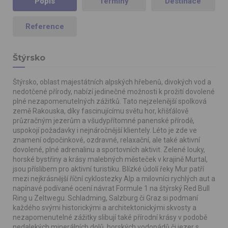
Popis
Termíny
Destinace
Reference
Štýrsko
Štýrsko, oblast majestátních alpských hřebenů, divokých vod a
nedotčené přírody, nabízí jedinečné možnosti k prožití dovolené
plné nezapomenutelných zážitků. Tato nejzelenější spolková
země Rakouska, díky fascinujícímu světu hor, křišťálově
průzračným jezerům a všudypřítomné panenské přírodě,
uspokojí požadavky i nejnáročnější klientely. Léto je zde ve
znamení odpočinkové, ozdravné, relaxační, ale také aktivní
dovolené, plné adrenalinu a sportovních aktivit. Zelené louky,
horské bystřiny a krásy malebných městeček v krajině Murtal,
jsou příslibem pro aktivní turistiku. Blízké údolí řeky Mur patří
mezi nejkrásnější říční cyklostezky Alp a milovníci rychlých aut a
napínavé podívané ocení návrat Formule 1 na štýrský Red Bull
Ring u Zeltwegu. Schladming, Salzburg či Graz si podmaní
každého svými historickými a architektonickými skvosty a
nezapomenutelné zážitky slibují také přírodní krásy v podobě
nedalekých minerálních dolů, horských vodopádů či jezer s