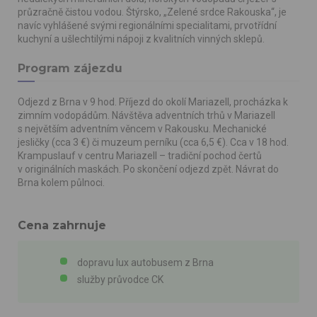
průzračně čistou vodou. Štýrsko, „Zelené srdce Rakouska“, je
navíc vyhlášené svými regionálními specialitami, prvotřídní
kuchyní a ušlechtilými nápoji z kvalitních vinných sklepů.
Program zájezdu
Odjezd z Brna v 9 hod. Příjezd do okolí Mariazell, procházka k
zimním vodopádům. Návštěva adventních trhů v Mariazell
s největším adventním věncem v Rakousku. Mechanické
jesličky (cca 3 €) či muzeum perníku (cca 6,5 €). Cca v 18 hod.
Krampuslauf v centru Mariazell – tradiční pochod čertů
v originálních maskách. Po skončení odjezd zpět. Návrat do
Brna kolem půlnoci.
Cena zahrnuje
dopravu lux autobusem z Brna
služby průvodce CK