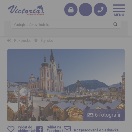
Adventní Mariazell s čertím rejem
Rakousko
Štýrsko
Adventní Mariazell s čertím rejem
6 fotografií
Přidat do
Sdílet na
Rozpracovaná objednávka
oblíbených
Facebook