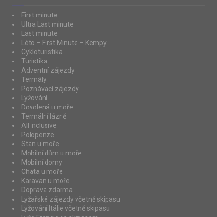
First minute
Ultra Last minute
Last minute
Léto – First Minute – Kempy
Cykloturistika
Turistika
Adventní zájezdy
Termály
Poznávací zájezdy
Lyžování
Dovolená u moře
Termální lázně
All inclusive
Polopenze
Stan u moře
Mobilní dům u moře
Mobilní domy
Chata u moře
Karavan u moře
Doprava zdarma
Lyžařské zájezdy včetně skipasu
Lyžování Itálie včetně skipasu