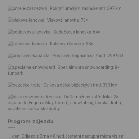
Pokrytí umělým zasněžením: 397 km
Vleková lanovka: 73×
Sedačková lanovka: 64×
Kabinová lanovka: 38×
Přepravní kapacita os./hod.: 299.951
Speciálně pro snowboarding: 8×
funpark
Celková délka běžeckých tratí: 353 km
Další možnosti střediska: 2×
aquapark (Fügen a Mayrhofen), snowtubing, horská dráha,
osvětlené sáňkařské dráhy
Program zájezdu
1. den: Odjezd z Brna v 8 hod. (ostatní nástupní místa viz str.