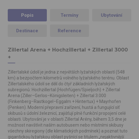
Popis
Termíny
Ubytování
Destinace
Reference
Zillertal Arena + Hochzillertal + Zillertal 3000
+
Zillertalské údolí je jedna z největších lyžařských oblastí (548
km) a bezpočtem kilometrů volného lyžařského terénu. Oblast
Zillertalského údolí se dělí do čtyř základních lyžařských
subregionů: Hochzillertal (Hochfügen/Spieljoch) + Zillertal
Arena (Ziller–Gerlos–Königsleiten) + Zillertal 3.000
(Finkenberg–Rastkogel–Eggalm + Hintertux) + Mayrhofen
(Penken). Moderní přepravní zařízení, hustá a fungující síť
skibusů s údolní železnicí, zajišťují plně funkční propojení celé
oblasti. Ubytování je v oblasti Zillertal Arény, během 3,5 dne je
možnost navštívit naším autobusem nebo místními skibusy
všechny skiregiony (dle klimatických podmínek) a poznat tuto
gigantickou lyžařskou oblast pyšnící se titulem „nejaktivnější