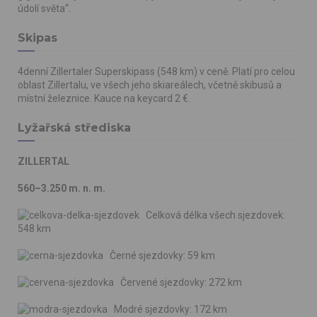
údolí světa“.
Skipas
4denní Zillertaler Superskipass (548 km) v ceně. Platí pro celou
oblast Zillertalu, ve všech jeho skiareálech, včetně skibusů a
místní železnice. Kauce na keycard 2 €.
Lyžařská střediska
ZILLERTAL
560–3.250 m. n. m.
Celková délka všech sjezdovek:
548 km
Černé sjezdovky: 59 km
Červené sjezdovky: 272 km
Modré sjezdovky: 172 km