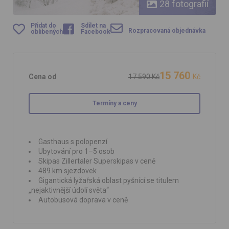
28 fotografií
Přidat do
Sdílet na
Rozpracovaná objednávka
oblíbených
Facebook
15 760
Cena od
17 590 Kč
Kč
Termíny a ceny
Gasthaus s polopenzí
Ubytování pro 1–5 osob
Skipas Zillertaler Superskipas v ceně
489 km sjezdovek
Gigantická lyžařská oblast pyšnící se titulem
„nejaktivnější údolí světa“
Autobusová doprava v ceně