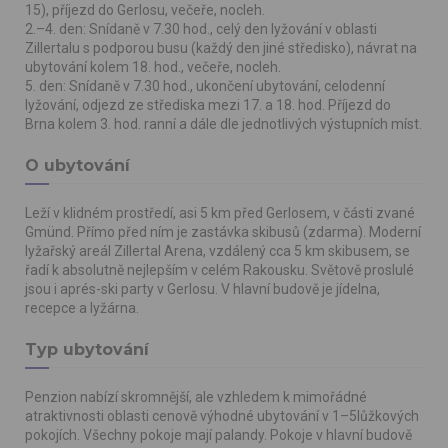
15), příjezd do Gerlosu, večeře, nocleh.
2.–4. den: Snídaně v 7.30 hod., celý den lyžování v oblasti
Zillertalu s podporou busu (každý den jiné středisko), návrat na
ubytování kolem 18. hod., večeře, nocleh.
5. den: Snídaně v 7.30 hod., ukončení ubytování, celodenní
lyžování, odjezd ze střediska mezi 17. a 18. hod. Příjezd do
Brna kolem 3. hod. ranní a dále dle jednotlivých výstupních míst.
O ubytování
Leží v klidném prostředí, asi 5 km před Gerlosem, v části zvané
Gmünd. Přímo před ním je zastávka skibusů (zdarma). Moderní
lyžařský areál Zillertal Arena, vzdálený cca 5 km skibusem, se
řadí k absolutně nejlepším v celém Rakousku. Světově proslulé
jsou i aprés-ski party v Gerlosu. V hlavní budově je jídelna,
recepce a lyžárna.
Typ ubytování
Penzion nabízí skromnější, ale vzhledem k mimořádné
atraktivnosti oblasti cenově výhodné ubytování v 1–5lůžkových
pokojích. Všechny pokoje mají palandy. Pokoje v hlavní budově